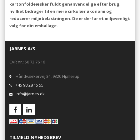
kartonfoldeæsker fuldt genanvendelige efter brug,
hvilket bidrager til en mere cirkulær økonomi og
reducerer miljøbelastningen. De er derfor et miljøvenligt
valg for din emballage.
JARNES A/S
CVR nr.: 50 73 76 16
Håndværkervej 34, 9320 Hjallerup
+45 98 28 15 55
info@jarnes.dk
TILMELD NYHEDSBREV