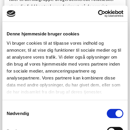
giver dig fuld kontrol over designet, så de præcist
afspejler dit brands identitet og produktets kvalitet.
Tryk og finish, der fanger blikket
Denne hjemmeside bruger cookies
Muligheden for at få foldeæsker med logo eller
Vi bruger cookies til at tilpasse vores indhold og
specialtryk er fundamental for branding. Hos jarnes-
annoncer, til at vise dig funktioner til sociale medier og til
shop.dk tilbyder vi avancerede trykteknikker som offset,
at analysere vores trafik. Vi deler også oplysninger om
digitaltryk og flexo, der sikrer en skarp og farveægte
din brug af vores hjemmeside med vores partnere inden
gengivelse af dit design. Yderligere kan æskerne
for sociale medier, annonceringspartnere og
forsynes med eksklusive finish som foliepræg, Spot UV
analysepartnere. Vores partnere kan kombinere disse
eller prægning for at give dem en unik taktil og visuel
appel. Læs mere om mulighederne for
Alt om tryk på
data med andre oplysninger, du har givet dem, eller som
æsker og emballage
.
de har indsamlet fra din brug af deres tjenester.
Funktionelle tilpasninger
Samtykkevalg
Nødvendig
Udover visuelle elementer kan foldeæskerne tilpasses
med funktionelle detaljer. Indsætning af vinduer kan
vise produktet frem, mens specialfremstillede skum-