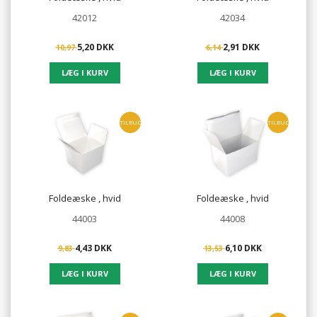
42012
42034
5,20 DKK
2,91 DKK
10,97
6,14
TILBUD
TILBUD
Foldeæske , hvid
Foldeæske , hvid
44003
44008
4,43 DKK
6,10 DKK
9,83
13,53