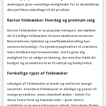
æsketyper giver uendelige muligheder for at skræddersy
den perfekte emballage til dit produkt.
Karton foldeæsker: Hverdag og premium valg
Karton foldeæsker er en populær kategori, der dækker
alt fra billige foldeæsker til mere eksklusive varianter.
Materialernes tykkelse og overfladebehandling kan
varieres betydeligt; fra tyndere papkvalitet til stærkere,
mere holdbare kartonmaterialer. Dette giver dig
mulighed for at vælge en løsning, der matcher både dit
budget og produktets krav til udtryk og beskyttelse.
Forskellige typer af foldeæsker
Udvalget af foldeæsker er bredt og omfatter mange
varianter. Standard foldekasser er alsidige og passer til
mange produkter, mens clamshell æsker – kendt for
deres faste form og hævede sider – giver ekstra
stabilitet og et mere luksuriøst udtryk. Derudover findes