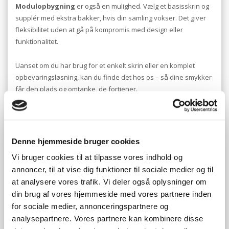
Modulopbygning
er også en mulighed. Vælg et basisskrin og
supplér med ekstra bakker, hvis din samling vokser. Det giver
fleksibilitet uden at gå på kompromis med design eller
funktionalitet.
Uanset om du har brug for et enkelt skrin eller en komplet
opbevaringsløsning, kan du finde det hos os – så dine smykker
får den plads og omtanke, de fortjener.
Kvalitet og pris – hvad får du for pengene?
Denne hjemmeside bruger cookies
Et smykkeskrin er en investering i både orden og beskyttelse –
Vi bruger cookies til at tilpasse vores indhold og
og som med alle investeringer handler det om at finde den rette
annoncer, til at vise dig funktioner til sociale medier og til
balance mellem kvalitet og pris. Hos Jarnes Shop tilbyder vi
at analysere vores trafik. Vi deler også oplysninger om
smykkeskrin i forskellige prisklasser, så du kan vælge ud fra
din brug af vores hjemmeside med vores partnere inden
både behov og budget uden at gå på kompromis med
funktionaliteten.
for sociale medier, annonceringspartnere og
analysepartnere. Vores partnere kan kombinere disse