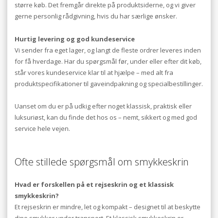
større køb. Det fremgår direkte på produktsiderne, og vi giver
gerne personlig rådgivning, hvis du har særlige ønsker.
Hurtig levering og god kundeservice
Vi sender fra eget lager, og langt de fleste ordrer leveres inden
for få hverdage. Har du spørgsmål før, under eller efter dit køb,
står vores kundeservice klar til at hjælpe – med alt fra
produktspecifikationer til gaveindpakning og specialbestillinger.
Uanset om du er på udkig efter noget klassisk, praktisk eller
luksuriøst, kan du finde det hos os – nemt, sikkert og med god
service hele vejen.
Ofte stillede spørgsmål om smykkeskrin
Hvad er forskellen på et rejseskrin og et klassisk
smykkeskrin?
Et rejseskrin er mindre, let og kompakt – designet til at beskytte
dine smykker under transport. Et klassisk smykkeskrin er