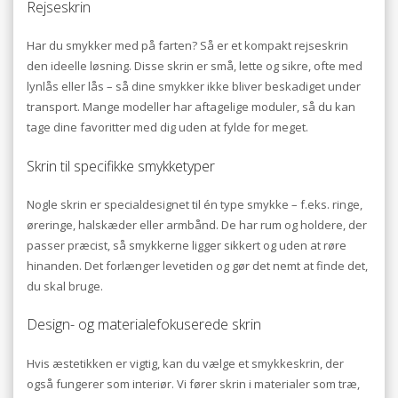
Rejseskrin
Har du smykker med på farten? Så er et kompakt rejseskrin
den ideelle løsning. Disse skrin er små, lette og sikre, ofte med
lynlås eller lås – så dine smykker ikke bliver beskadiget under
transport. Mange modeller har aftagelige moduler, så du kan
tage dine favoritter med dig uden at fylde for meget.
Skrin til specifikke smykketyper
Nogle skrin er specialdesignet til én type smykke – f.eks. ringe,
øreringe, halskæder eller armbånd. De har rum og holdere, der
passer præcist, så smykkerne ligger sikkert og uden at røre
hinanden. Det forlænger levetiden og gør det nemt at finde det,
du skal bruge.
Design- og materialefokuserede skrin
Hvis æstetikken er vigtig, kan du vælge et smykkeskrin, der
også fungerer som interiør. Vi fører skrin i materialer som træ,