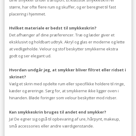
større, har ofte flere rum og skuffer, og er beregnet til fast
placering i hjemmet.
Hvilket materiale er bedst til smykkeskrin?
Det afhænger af dine præferencer. Træ og læder giver et
eksklusivt og holdbart udtryk. Akryl og glas er moderne og lette
at vedligeholde. Velour og stof beskytter smykkerne ekstra
godt og ser elegant ud.
Hvordan undgår jeg, at smykker bliver filtret eller ridset i
skrinet?
Vælg et skrin med opdelte rum eller specifikke holdere til ringe,
kæder og øreringe. Sørg for, at smykkerne ikke ligger oven i
hinanden. Bløde foringer som velour beskytter mod ridser.
Kan smykkeskrin bruges til andet end smykker?
Ja! De egner sig også til opbevaring af ure, hårpynt, makeup,
små accessories eller andre værdigenstande.