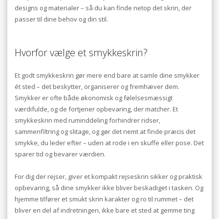
designs og materialer – så du kan finde netop det skrin, der
passer til dine behov og din stil.
Hvorfor vælge et smykkeskrin?
Et godt smykkeskrin gør mere end bare at samle dine smykker
ét sted – det beskytter, organiserer og fremhæver dem.
Smykker er ofte både økonomisk og følelsesmæssigt
værdifulde, og de fortjener opbevaring, der matcher. Et
smykkeskrin med ruminddeling forhindrer ridser,
sammenfiltring og slitage, og gør det nemt at finde præcis det
smykke, du leder efter – uden at rode i en skuffe eller pose. Det
sparer tid og bevarer værdien.
For dig der rejser, giver et kompakt rejseskrin sikker og praktisk
opbevaring, så dine smykker ikke bliver beskadiget i tasken. Og
hjemme tilfører et smukt skrin karakter og ro til rummet – det
bliver en del af indretningen, ikke bare et sted at gemme ting