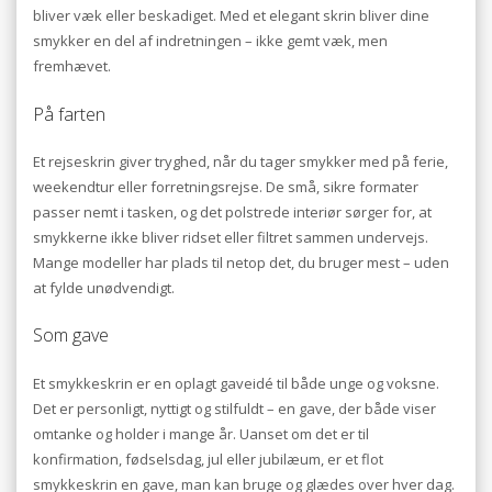
bliver væk eller beskadiget. Med et elegant skrin bliver dine
smykker en del af indretningen – ikke gemt væk, men
fremhævet.
På farten
Et rejseskrin giver tryghed, når du tager smykker med på ferie,
weekendtur eller forretningsrejse. De små, sikre formater
passer nemt i tasken, og det polstrede interiør sørger for, at
smykkerne ikke bliver ridset eller filtret sammen undervejs.
Mange modeller har plads til netop det, du bruger mest – uden
at fylde unødvendigt.
Som gave
Et smykkeskrin er en oplagt gaveidé til både unge og voksne.
Det er personligt, nyttigt og stilfuldt – en gave, der både viser
omtanke og holder i mange år. Uanset om det er til
konfirmation, fødselsdag, jul eller jubilæum, er et flot
smykkeskrin en gave, man kan bruge og glædes over hver dag.