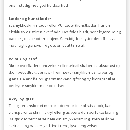
pris – stadig med god holdbarhed.
Læder og kunstlæder
Et smykkeskrin i læder eller PU-læder (kunstlæder) har en
eksklusiv og stilren overflade. Det føles blødt, ser elegant ud og
passer godt i moderne hjem. Samtidig beskytter det effektivt
mod fugt og snavs – og det er let at tørre af.
Velour og stof
Bløde overflader som velour eller tekstil skaber et luksuriøst og
dæmpet udtryk, der især fremhæver smykkernes farver og
glans. De er ofte brugt som indvendig foring og bidrager til at
beskytte smykkerne mod ridser.
Akryl og glas
Til dig der ønsker et mere moderne, minimalistisk look, kan
transparente skrin i akryl eller glas være den perfekte løsning.
De gør det nemt at se hele din smykkesamling uden at åbne
skrinet – og passer godt ind i rene, lyse omgivelser.