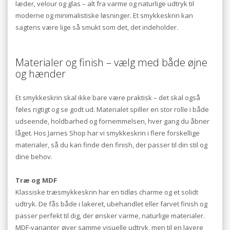
læder, velour og glas – alt fra varme og naturlige udtryk til
moderne og minimalistiske løsninger. Et smykkeskrin kan
sagtens være lige så smukt som det, det indeholder.
Materialer og finish – vælg med både øjne
og hænder
Et smykkeskrin skal ikke bare være praktisk – det skal også
føles rigtigt og se godt ud. Materialet spiller en stor rolle i både
udseende, holdbarhed og fornemmelsen, hver gang du åbner
låget. Hos Jarnes Shop har vi smykkeskrin i flere forskellige
materialer, så du kan finde den finish, der passer til din stil og
dine behov.
Træ og MDF
Klassiske træsmykkeskrin har en tidløs charme og et solidt
udtryk. De fås både i lakeret, ubehandlet eller farvet finish og
passer perfekt til dig, der ønsker varme, naturlige materialer.
MDF-varianter giver samme visuelle udtryk, men til en lavere