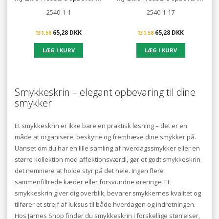
2540-1-1
2540-1-17
65,28 DKK
65,28 DKK
131,58
131,58
Smykkeskrin – elegant opbevaring til dine
smykker
Et smykkeskrin er ikke bare en praktisk løsning – det er en
måde at organisere, beskytte og fremhæve dine smykker på.
Uanset om du har en lille samling af hverdagssmykker eller en
større kollektion med affektionsværdi, gør et godt smykkeskrin
det nemmere at holde styr på det hele. Ingen flere
sammenfiltrede kæder eller forsvundne øreringe. Et
smykkeskrin giver dig overblik, bevarer smykkernes kvalitet og
tilfører et strejf af luksus til både hverdagen og indretningen.
Hos Jarnes Shop finder du smykkeskrin i forskellige størrelser,