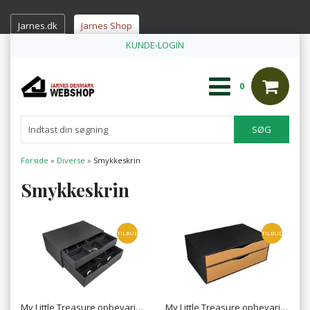
Jarnes.dk
Jarnes Shop
KUNDE-LOGIN
0
Forside
»
Diverse
»
Smykkeskrin
Smykkeskrin
TILBUD
TILBUD
My Little Treasure opbevaringsboks
My Little Treasure opbevaringsboks