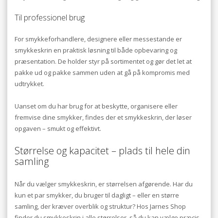
Til professionel brug
For smykkeforhandlere, designere eller messestande er
smykkeskrin en praktisk løsning til både opbevaring og
præsentation. De holder styr på sortimentet og gør det let at
pakke ud og pakke sammen uden at gå på kompromis med
udtrykket.
Uanset om du har brug for at beskytte, organisere eller
fremvise dine smykker, findes der et smykkeskrin, der løser
opgaven – smukt og effektivt.
Størrelse og kapacitet – plads til hele din
samling
Når du vælger smykkeskrin, er størrelsen afgørende. Har du
kun et par smykker, du bruger til dagligt – eller en større
samling, der kræver overblik og struktur? Hos Jarnes Shop
finder du smykkeskrin i alle størrelser, så du kan vælge præcis