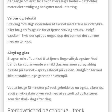
par gange om året, hvis skrinet er i ægte læder – det holder
materialet smidigt og beskytter mod udtørring.
Velour og tekstil
Støvsug forsigtigt indersiden af skrinet med et lille mundstykke,
eller brug en fnugrulle for at fjerne støv og smuds. Undgå
væsker – hvis der spildes noget, dup det op med det samme
med en tør klud.
Akryl og glas
Brug en mikrofiberklud til at fjerne fingeraftryk og støv. Ved
behov kan du anvende en mild glasrens, men spray aldrig
direkte på skrinet – spray i stedet på kluden. Undgå ridser ved
ikke at stable tunge genstande ovenpå.
Ved at bruge få minutter på vedligeholdelse nu og da, sikrer du,
at dit smykkeskrin bliver ved med at se godt ud og fungerer,
som det skal – dag efter dag.
Bæredygtighed og genbrug – tænk