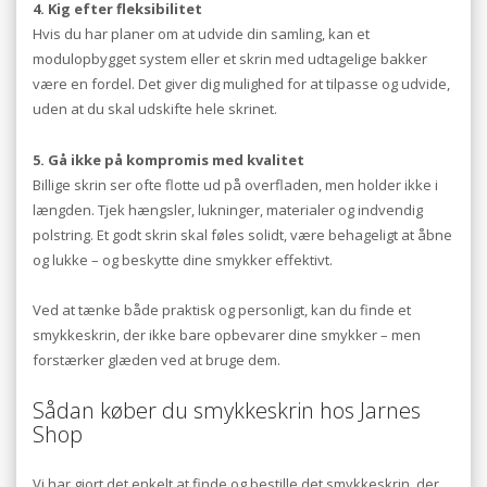
4. Kig efter fleksibilitet
Hvis du har planer om at udvide din samling, kan et
modulopbygget system eller et skrin med udtagelige bakker
være en fordel. Det giver dig mulighed for at tilpasse og udvide,
uden at du skal udskifte hele skrinet.
5. Gå ikke på kompromis med kvalitet
Billige skrin ser ofte flotte ud på overfladen, men holder ikke i
længden. Tjek hængsler, lukninger, materialer og indvendig
polstring. Et godt skrin skal føles solidt, være behageligt at åbne
og lukke – og beskytte dine smykker effektivt.
Ved at tænke både praktisk og personligt, kan du finde et
smykkeskrin, der ikke bare opbevarer dine smykker – men
forstærker glæden ved at bruge dem.
Sådan køber du smykkeskrin hos Jarnes
Shop
Vi har gjort det enkelt at finde og bestille det smykkeskrin, der