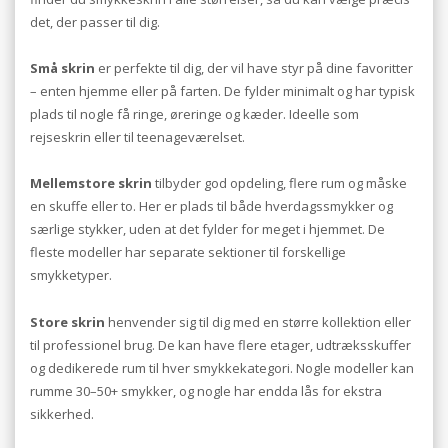
det, der passer til dig.
Små skrin
er perfekte til dig, der vil have styr på dine favoritter
– enten hjemme eller på farten. De fylder minimalt og har typisk
plads til nogle få ringe, øreringe og kæder. Ideelle som
rejseskrin eller til teenageværelset.
Mellemstore skrin
tilbyder god opdeling, flere rum og måske
en skuffe eller to. Her er plads til både hverdagssmykker og
særlige stykker, uden at det fylder for meget i hjemmet. De
fleste modeller har separate sektioner til forskellige
smykketyper.
Store skrin
henvender sig til dig med en større kollektion eller
til professionel brug. De kan have flere etager, udtræksskuffer
og dedikerede rum til hver smykkekategori. Nogle modeller kan
rumme 30–50+ smykker, og nogle har endda lås for ekstra
sikkerhed.