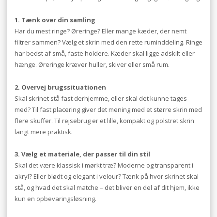
1. Tænk over din samling
Har du mest ringe? Øreringe? Eller mange kæder, der nemt
filtrer sammen? Vælg et skrin med den rette ruminddeling. Ringe
har bedst af små, faste holdere. Kæder skal ligge adskilt eller
hænge. Øreringe kræver huller, skiver eller små rum.
2. Overvej brugssituationen
Skal skrinet stå fast derhjemme, eller skal det kunne tages
med? Til fast placering giver det mening med et større skrin med
flere skuffer. Til rejsebrug er et lille, kompakt og polstret skrin
langt mere praktisk.
3. Vælg et materiale, der passer til din stil
Skal det være klassisk i mørkt træ? Moderne og transparent i
akryl? Eller blødt og elegant i velour? Tænk på hvor skrinet skal
stå, og hvad det skal matche – det bliver en del af dit hjem, ikke
kun en opbevaringsløsning.