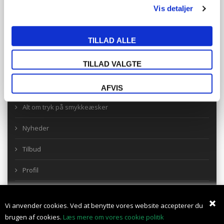
Vis detaljer
TILMELD NYHEDSBREV
TILLAD ALLE
TILLAD VALGTE
KUNDESERVICE
AFVIS
Alt om tryk på smykkeæsker
Nyheder
Tilbud
Profil
Vilkår
Vi anvender cookies. Ved at benytte vores website accepterer du
Kundecenter
brugen af cookies.
Læs mere om vores cookie politik