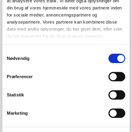
at analysere vores trafik. Vi deler også oplysninger om
2541
din brug af vores hjemmeside med vores partnere inden
for sociale medier, annonceringspartnere og
805,80 DKK
analysepartnere. Vores partnere kan kombinere disse
data med andre oplysninger, du har givet dem, eller som
de har indsamlet fra din brug af deres tjenester.
Samtykkevalg
Nødvendig
JARNES A/S
CVR nr.: 50 73 76 16
Præferencer
Håndværkervej 34, 9320 Hjallerup
Statistik
+45 98 28 15 55
info@jarnes.dk
Marketing