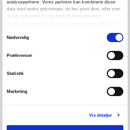
Kunder købte også
analysepartnere. Vores partnere kan kombinere disse
data med andre oplysninger, du har givet dem, eller som
de har indsamlet fra din brug af deres tjenester.
Samtykkevalg
Nødvendig
Præferencer
Smykkeæske, Ring - mat lavendel
Smykkeæske, Ørepynt eller kæde - mat kiwi
4,89 DKK
4,48 DKK
Statistik
Marketing
Vis detaljer
Smykkeæske, Ring, ørepynt eller kæde - mat mandel
Smykkeæske, Stor collier - mat vindrue
4,87 DKK
17,51 DKK