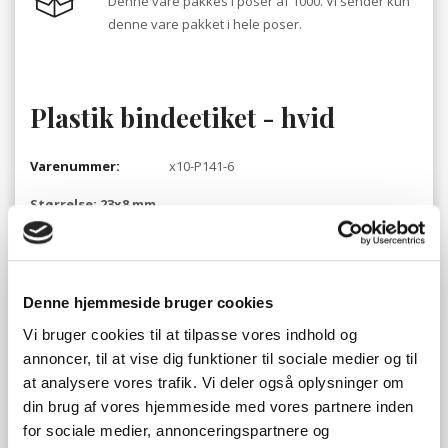
Denne vare pakkes i poser af 1000. Vi sender kun
denne vare pakket i hele poser.
Plastik bindeetiket - hvid
Varenummer:
x10-P141-6
Størrelse: 23x8 mm.
1.000 stk. hvide plastik bindeetiketter.
Pris ved 1 pose
Denne hjemmeside bruger cookies
554,00
DKK
Vi bruger cookies til at tilpasse vores indhold og
annoncer, til at vise dig funktioner til sociale medier og til
at analysere vores trafik. Vi deler også oplysninger om
din brug af vores hjemmeside med vores partnere inden
Tilføj til favoritliste
for sociale medier, annonceringspartnere og