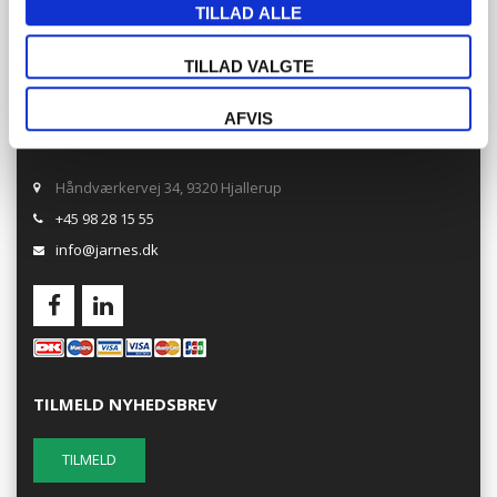
TILLAD ALLE
TILLAD VALGTE
JARNES A/S
AFVIS
CVR nr.: 50 73 76 16
Håndværkervej 34, 9320 Hjallerup
+45 98 28 15 55
info@jarnes.dk
TILMELD NYHEDSBREV