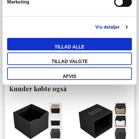
Marketing
(Før
4,31
)
4,97
DKK
Pris ved 300 stk
Vis detaljer
(Før
3,92
)
3,53
DKK
Pris ved 500 stk
TILLAD ALLE
(Før
3,36
)
2,90
DKK
TILLAD VALGTE
AFVIS
Tilføj til favoritliste
Kunder købte også