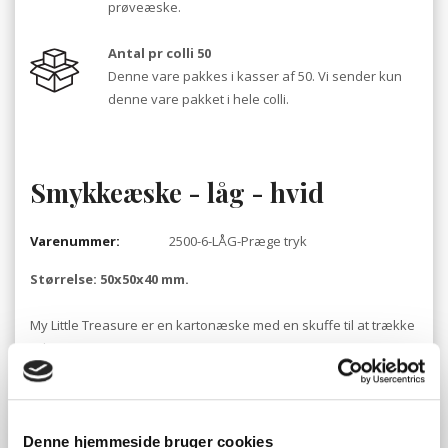
prøveæske.
Antal pr colli 50
Denne vare pakkes i kasser af 50. Vi sender kun
denne vare pakket i hele colli.
Smykkeæske - låg - hvid
Varenummer:
2500-6-LÅG-Præge tryk
Størrelse: 50x50x40 mm.
My Little Treasure er en kartonæske med en skuffe til at trække
ud.
Æsken fås i tre forskellige farver, som kan kombineres så de
passer perfekt til dine smykker.
Æskerne kan leveres med prægetryk på låget.
Pris pr. tryk: kr. 0,65.
Denne hjemmeside bruger cookies