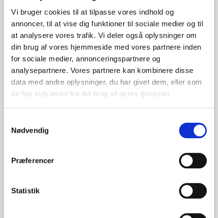
Læs om
tryk og kliché.
Vi bruger cookies til at tilpasse vores indhold og
annoncer, til at vise dig funktioner til sociale medier og til
OBS! Vær opmærksom på, at bunden skal
at analysere vores trafik. Vi deler også oplysninger om
bestilles særskilt.
din brug af vores hjemmeside med vores partnere inden
for sociale medier, annonceringspartnere og
analysepartnere. Vores partnere kan kombinere disse
Vi tager højde for løbende aftræk i lagerbeholdningen på alle
data med andre oplysninger, du har givet dem, eller som
udsalgsvarer.
de har indsamlet fra din brug af deres tjenester.
Tryk
Samtykkevalg
Nødvendig
Præge tryk
Præferencer
Pris ved 50 stk
Statistik
(Før
6,48
)
4,97
DKK
Pris ved 100 stk