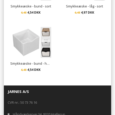
Smykkeæske - bund - sort
Smykkeæske - låg - sort
4,54 DKK
4,97 DKK
6,48
6,48
Smykkeæske - bund - hvid
4,54 DKK
6,48
JARNES A/S
CVR nr.: 50 73 76 16
Håndværkervej 34, 9320 Hjallerup