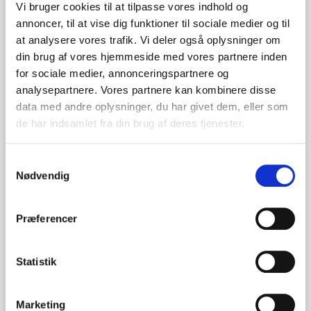
Vi bruger cookies til at tilpasse vores indhold og
annoncer, til at vise dig funktioner til sociale medier og til
Præge tryk
at analysere vores trafik. Vi deler også oplysninger om
din brug af vores hjemmeside med vores partnere inden
for sociale medier, annonceringspartnere og
Pris ved 300 stk
analysepartnere. Vores partnere kan kombinere disse
(Før
4,87
)
3,64
DKK
data med andre oplysninger, du har givet dem, eller som
de har indsamlet fra din brug af deres tjenester.
Pris ved 500 stk
(Før
4,75
)
3,56
DKK
Samtykkevalg
Nødvendig
Pris ved 1000 stk
(Før
4,59
)
3,44
DKK
Præferencer
Statistik
Tilføj til favoritliste
Måske er du også interesseret i
følgende produkter
Marketing