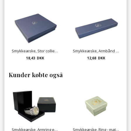
Smykkeæske, Stor collier - mat lavendel
Smykkeæske, Armbånd - mat lavendel
18,43 DKK
12,68 DKK
Kunder købte også
Smykkeæske, Armring eller ur - sort
Smykkeæske, Ring - mat kiwi