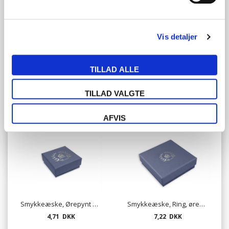
Vis detaljer
TILLAD ALLE
Svøb til Made in Denmark smykkeæske - 2923
Smykkeæske, Ring - mat lavendel
TILLAD VALGTE
3,37 DKK
5,14 DKK
AFVIS
Smykkeæske, Ørepynt eller kæde - mat lavendel
Smykkeæske, Ring, ørepynt eller kæde - mat lavendel
4,71 DKK
7,22 DKK