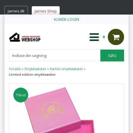
Jarnes.dk
Jarnes Shop
KUNDE-LOGIN
0
Forside
»
Smykkeæsker
»
Karton smykkeæsker
»
Limited edition smykkeæsker
Tilbud