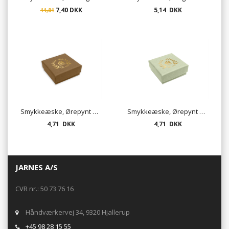
7,40 DKK
5,14 DKK
11,81
Smykkeæske, Ørepynt eller kæde - mat hasselnød
Smykkeæske, Ørepynt eller kæde - mat kiwi
4,71 DKK
4,71 DKK
JARNES A/S
CVR nr.: 50 73 76 16
Håndværkervej 34, 9320 Hjallerup
+45 98 28 15 55