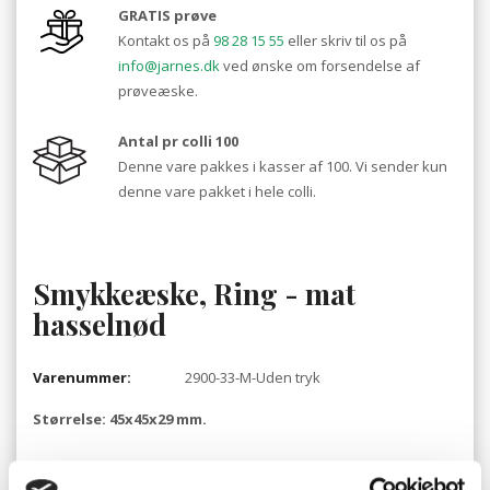
GRATIS prøve
Kontakt os på
98 28 15 55
eller skriv til os på
info@jarnes.dk
ved ønske om forsendelse af
prøveæske.
Antal pr colli 100
Denne vare pakkes i kasser af 100. Vi sender kun
denne vare pakket i hele colli.
Smykkeæske, Ring - mat
hasselnød
Varenummer:
2900-33-M-Uden tryk
Størrelse: 45x45x29 mm.
Made in Denmark - NATURE er vores
bæredygtige
og