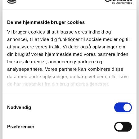
klassiske kartonæske med løst låg.
Æsken er overtrukket med hasselnød-farvet mat papir og
Denne hjemmeside bruger cookies
leveres med et sort velouriseret skumindlæg, velegnet til ringe.
Du får en meget miljøvenlig, flot og anvendelig æske til en
Vi bruger cookies til at tilpasse vores indhold og
særdeles god pris.
annoncer, til at vise dig funktioner til sociale medier og til
Prisen inkluderer et stk. prægetryk på låget. Læs om
tryk og
at analysere vores trafik. Vi deler også oplysninger om
kliché.
din brug af vores hjemmeside med vores partnere inden
Ønsker du æsken leveret uden tryk, fratrækkes 5% af prisen.
for sociale medier, annonceringspartnere og
analysepartnere. Vores partnere kan kombinere disse
Læs mere om de bæredygtige fordele og
data med andre oplysninger, du har givet dem, eller som
NATURE-serien
her.
de har indsamlet fra din brug af deres tjenester.
Samtykkevalg
Tryk
Nødvendig
Pris ved 100 stk
Præferencer
4,89
DKK