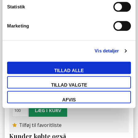
Statistik
Pris ved 300 stk
4,63
DKK
Marketing
Pris ved 500 stk
4,50
DKK
Pris ved 1000 stk
Vis detaljer
4,27
DKK
Pris ved 3000 stk
TILLAD ALLE
3,51
DKK
TILLAD VALGTE
Pris ved 5000 stk
3,33
DKK
AFVIS
Tilføj til favoritliste
Kunder købte også