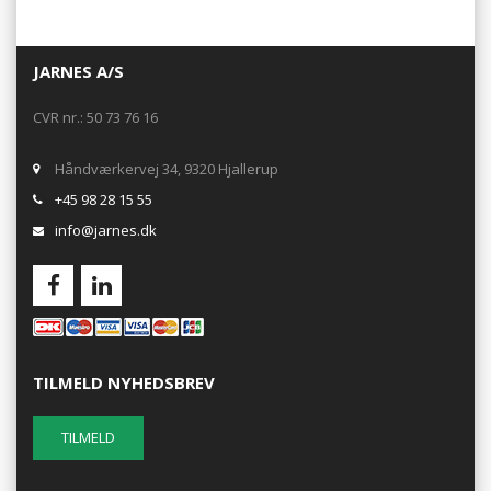
JARNES A/S
CVR nr.: 50 73 76 16
Håndværkervej 34, 9320 Hjallerup
+45 98 28 15 55
info@jarnes.dk
TILMELD NYHEDSBREV