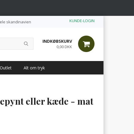
KUNDE-LOGIN
hele skandinavien
INDKØBSKURV
0,00 DKK
Outlet
Alt om tryk
epynt eller kæde - mat