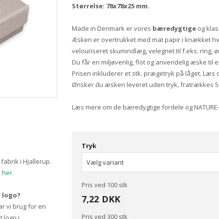
Størrelse: 78x78x25 mm.
Made in Denmark er vores
bæredygtige
og klas
Æsken er overtrukket med mat papir i knækket hvi
velouriseret skumindlæg, velegnet til f.eks. ring, 
Du får en miljøvenlig, flot og anvendelig æske til 
Prisen inkluderer et stk. prægetryk på låget. Læs
Ønsker du æsken leveret uden tryk, fratrækkes 5
Læs mere om de bæredygtige fordele og NATURE
Tryk
abrik i Hjallerup.
n
her
.
Pris ved 100 stk
t logo?
7,22
DKK
ar vi brug for en
Pris ved 300 stk
t logo i