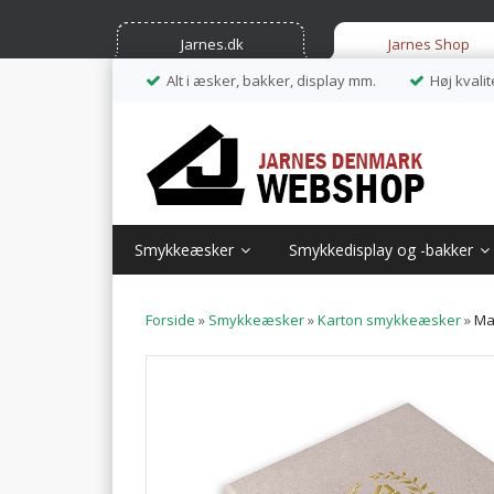
Jarnes.dk
Jarnes Shop
Alt i æsker, bakker, display mm.
Høj kvalit
Smykkeæsker
Smykkedisplay og -bakker
Forside
»
Smykkeæsker
»
Karton smykkeæsker
»
Ma