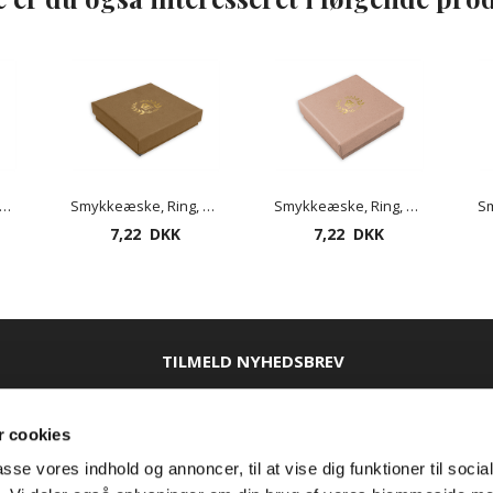
keæske, Ring, ørepynt eller kæde - mat lavendel
Smykkeæske, Ring, ørepynt eller kæde - mat hasselnød
Smykkeæske, Ring, ørepynt eller kæde - mat mandel
7,22 DKK
7,22 DKK
TILMELD NYHEDSBREV
 cookies
passe vores indhold og annoncer, til at vise dig funktioner til soci