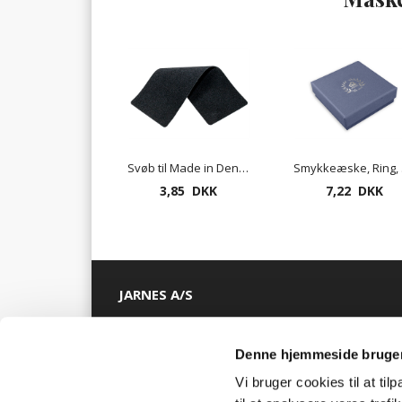
Svøb til Made in Denmark smykkeæske - 2928
Smyk
3,85 DKK
7,22 DKK
JARNES A/S
CVR nr.: 50 73 76 16
Denne hjemmeside bruger
Håndværkervej 34, 9320 Hjallerup
Vi bruger cookies til at til
+45 98 28 15 55