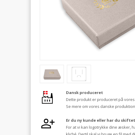
Dansk produceret
Dette produkt er produceret på vores f
Se mere om vores danske produktio
Er du ny kunde eller har du skifte
For at vi kan logotrykke dine æsker, h
kliché. Dertil skal vi bruge en fil med di