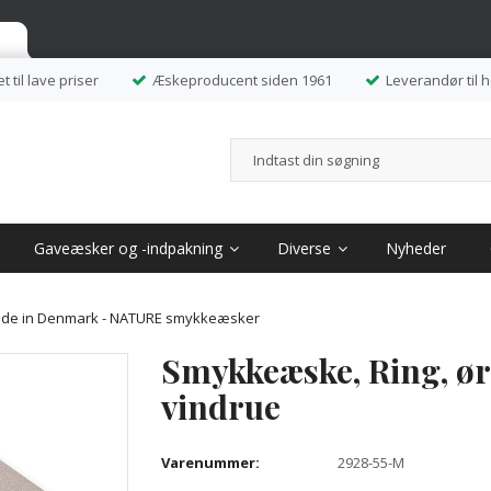
et til lave priser
Æskeproducent siden 1961
Leverandør til 
Gaveæsker og -indpakning
Diverse
Nyheder
de in Denmark - NATURE smykkeæsker
Smykkeæske, Ring, ør
vindrue
Varenummer:
2928-55-M