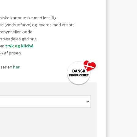
siske kartonæske med løst låg.
d (vindruefarve) og leveres med et sort
ørepynt eller kæde.
en særdeles god pris.
 om
tryk og kliché.
% af prisen.
-serien
her.