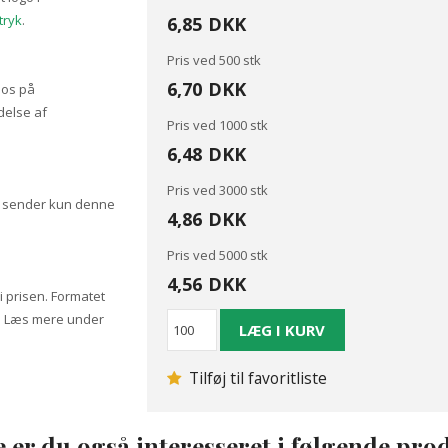
tryk
.
6,85
DKK
Pris ved 500 stk
6,70
DKK
l os på
else af
Pris ved 1000 stk
6,48
DKK
Pris ved 3000 stk
Vi sender kun denne
4,86
DKK
Pris ved 5000 stk
4,56
DKK
 i prisen. Formatet
é. Læs mere under
Tilføj til favoritliste
 er du også interesseret i følgende pro