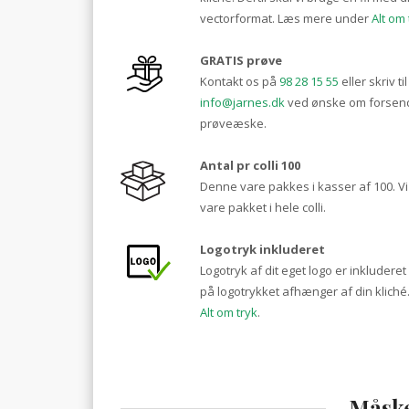
vectorformat. Læs mere under
Alt om 
GRATIS prøve
Kontakt os på
98 28 15 55
eller skriv ti
info@jarnes.dk
ved ønske om forsend
prøveæske.
Antal pr colli 100
Denne vare pakkes i kasser af 100. 
vare pakket i hele colli.
Logotryk inkluderet
Logotryk af dit eget logo er inkluderet
på logotrykket afhænger af din klich
Alt om tryk
.
Måske