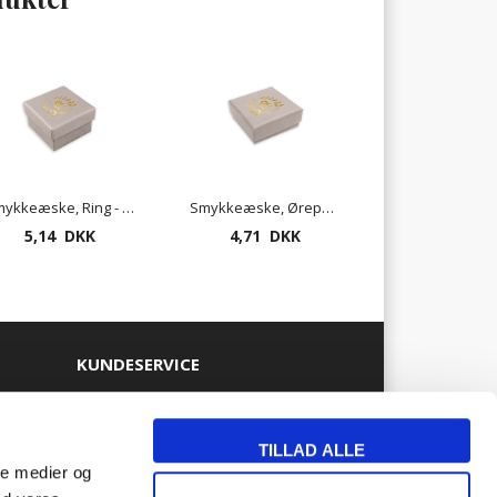
Smykkeæske, Ring - mat vindrue
Smykkeæske, Ørepynt eller kæde - mat vindrue
5,14 DKK
4,71 DKK
KUNDESERVICE
Alt om tryk på smykkeæsker
TILLAD ALLE
Nyheder
ale medier og