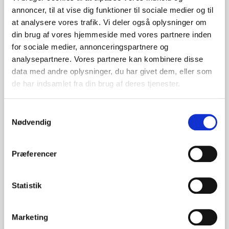
Præge tryk
annoncer, til at vise dig funktioner til sociale medier og til
at analysere vores trafik. Vi deler også oplysninger om
din brug af vores hjemmeside med vores partnere inden
for sociale medier, annonceringspartnere og
Pris ved 300 stk
analysepartnere. Vores partnere kan kombinere disse
(Før
4,63
)
3,40
DKK
data med andre oplysninger, du har givet dem, eller som
Pris ved 500 stk
de har indsamlet fra din brug af deres tjenester.
(Før
4,49
)
3,37
DKK
Samtykkevalg
Pris ved 1000 stk
Nødvendig
(Før
4,38
)
3,27
DKK
Præferencer
Tilføj til favoritliste
Statistik
Måske er du også interesseret i
følgende produkter
Marketing