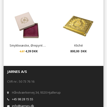
Smykkeæske, Ørepynt eller kæde - beige
Kliché
4,39 DKK
800,00 DKK
4,87
JARNES A/S
CVR nr.: 50 73 76 16
Håndværkervej 34, 9320 Hjallerup
+45 98 28 15 55
info@jarnes.dk