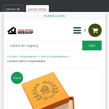
Jarnes.dk
Jarnes Shop
KUNDE-LOGIN
0
Forside
»
Smykkeæsker
»
Karton smykkeæsker
»
Limited edition smykkeæsker
Tilbud