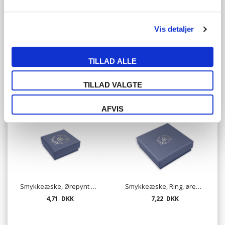
Vis detaljer
TILLAD ALLE
Svøb til Made in Denmark smykkeæske - 2923
Smykkeæske, Ring - mat lavendel
TILLAD VALGTE
3,37 DKK
5,14 DKK
AFVIS
Smykkeæske, Ørepynt eller kæde - mat lavendel
Smykkeæske, Ring, ørepynt eller kæde - mat lavendel
4,71 DKK
7,22 DKK